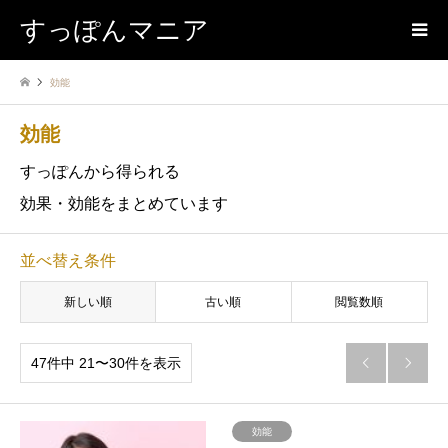
すっぽんマニア
効能
効能
すっぽんから得られる
効果・効能をまとめています
並べ替え条件
新しい順
古い順
閲覧数順
47件中 21〜30件を表示


効能