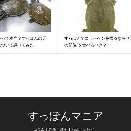
いって本当？すっぽんの天
すっぽんでコラーゲンを摂るなら”
について調べてみた！
の部位”を食べるべき？
すっぽんマニア
コラム
効能
雑学
商品
レシピ