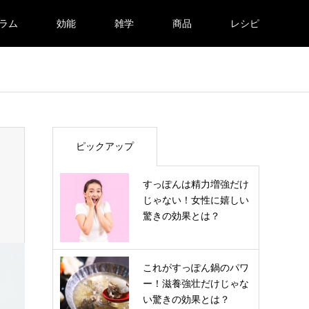
ラム
効能
雑学
商品
レシピ
ピックアップ
すっぽんは精力増強だけ
じゃない！女性に嬉しい
驚きの効果とは？
これがすっぽん鍋のパワ
ー！滋養強壮だけじゃな
い驚きの効果とは？