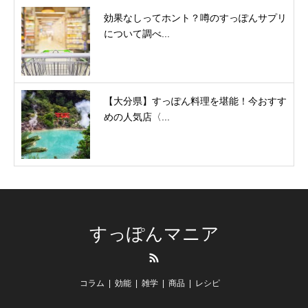
効果なしってホント？噂のすっぽんサプリ
について調べ...
【大分県】すっぽん料理を堪能！今おすす
めの人気店〈...
すっぽんマニア
RSS
コラム
効能
雑学
商品
レシピ